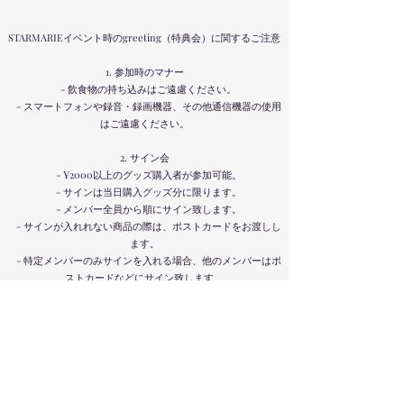
STARMARIEイベント時のgreeting（特典会）に関するご注意
1. 参加時のマナー
- 飲食物の持ち込みはご遠慮ください。
- スマートフォンや録音・録画機器、その他通信機器の使用
はご遠慮ください。
2. サイン会
- ¥2000以上のグッズ購入者が参加可能。
- サインは当日購入グッズ分に限ります。
- メンバー全員から順にサイン致します。
- サインが入れれない商品の際は、ポストカードをお渡しし
ます。
- 特定メンバーのみサインを入れる場合、他のメンバーはポ
ストカードなどにサイン致します。
3. グループショットチェキ撮影会
- 撮影後、サインと日付を入れてお渡し致します。
- 誕生月の方には、ささやかですが、追加のメッセージを入
れさせていただきます。
4. 2ショットチェキ撮影会